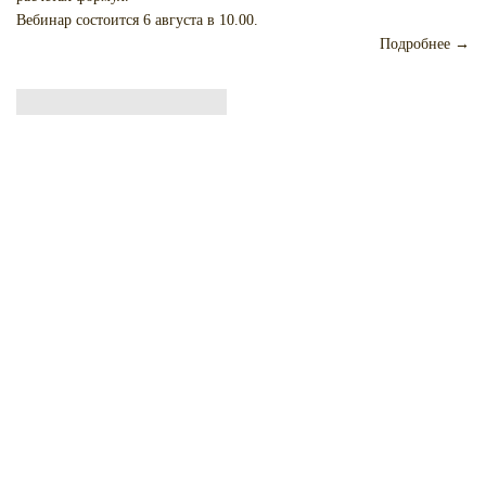
Вебинар состоится 6 августа в 10.00.
Подробнее →
Начат набор на курсы обучения работе в
ПП ЛОГОС
Информируем Вас о старте набора в сборные группы на курсы
обучения работе в пакете программ ЛОГОС.
Для участия в потоковом обучении не нужно собирать свою группу